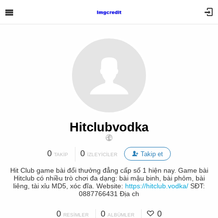
Hitclubvodka
0
0
Takip et
TAKIP
İZLEYICILER
Hit Club game bài đổi thưởng đẳng cấp số 1 hiện nay. Game bài
Hitclub có nhiều trò chơi đa dạng: bài mậu binh, bài phỏm, bài
liêng, tài xỉu MD5, xóc đĩa. Website:
https://hitclub.vodka/
SĐT:
0887766431 Địa ch
0
0
0
RESIMLER
ALBÜMLER