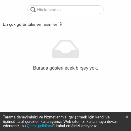
En çok görüntülenen resimler
Burada gösterilecek birşey yok.
Tarama deneyiminizi ve hizmetlerimizi geliştirmek için kendi ve
üçüncü taraf çerezleri kullanıyoruz. Web sitemizi kullanmaya devam
ederseniz, bu
Çerez politikası
'i kabul ettiğinizi anlıyoruz.