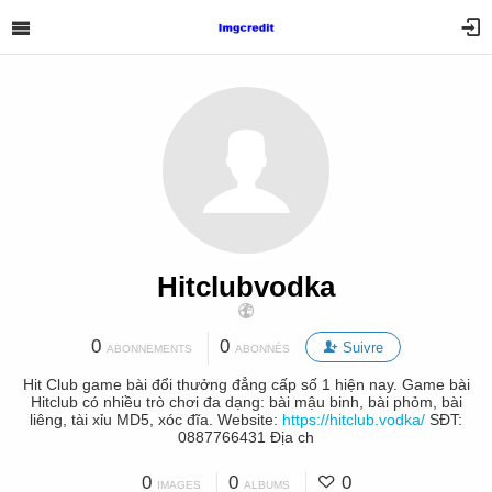
Hitclubvodka
0
0
Suivre
ABONNEMENTS
ABONNÉS
Hit Club game bài đổi thưởng đẳng cấp số 1 hiện nay. Game bài
Hitclub có nhiều trò chơi đa dạng: bài mậu binh, bài phỏm, bài
liêng, tài xỉu MD5, xóc đĩa. Website:
https://hitclub.vodka/
SĐT:
0887766431 Địa ch
0
0
0
IMAGES
ALBUMS