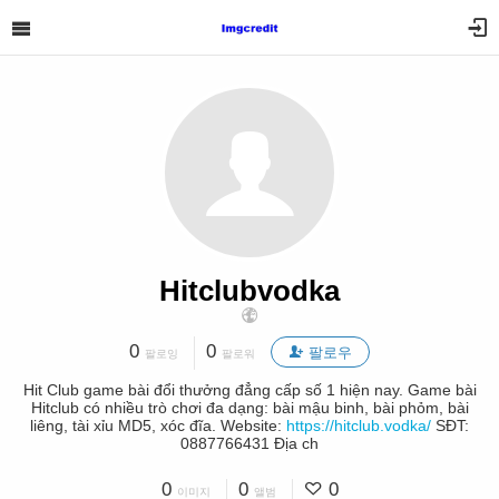
Hitclubvodka
0
0
팔로우
팔로잉
팔로워
Hit Club game bài đổi thưởng đẳng cấp số 1 hiện nay. Game bài
Hitclub có nhiều trò chơi đa dạng: bài mậu binh, bài phỏm, bài
liêng, tài xỉu MD5, xóc đĩa. Website:
https://hitclub.vodka/
SĐT:
0887766431 Địa ch
0
0
0
이미지
앨범