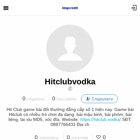
Hitclubvodka
0
0
Слідкувати
СЛІДУВАТИ
FOLLOWERS
Hit Club game bài đổi thưởng đẳng cấp số 1 hiện nay. Game bài
Hitclub có nhiều trò chơi đa dạng: bài mậu binh, bài phỏm, bài
liêng, tài xỉu MD5, xóc đĩa. Website:
https://hitclub.vodka/
SĐT:
0887766431 Địa ch
0
0
0
ЗОБРАЖЕНЬ
АЛЬБОМІВ