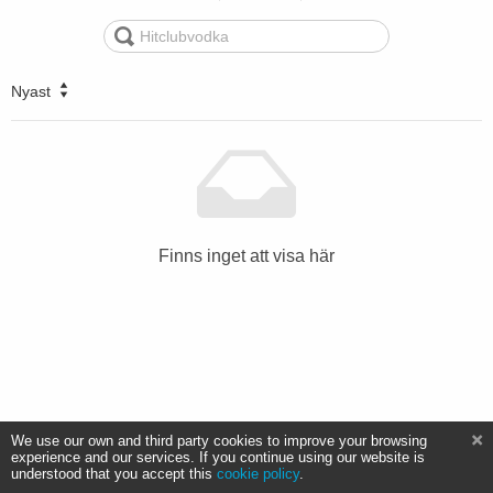
Nyast
Finns inget att visa här
We use our own and third party cookies to improve your browsing
experience and our services. If you continue using our website is
understood that you accept this
cookie policy
.