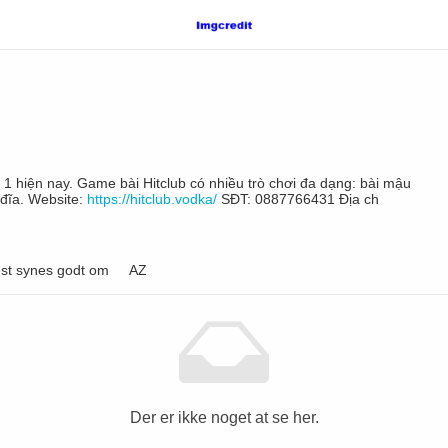
1 hiện nay. Game bài Hitclub có nhiều trò chơi đa dạng: bài mậu
 đĩa. Website:
https://hitclub.vodka/
SĐT: 0887766431 Địa ch
st synes godt om
AZ
Der er ikke noget at se her.