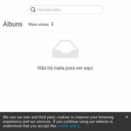
Álbuns
Mais vistas
Não há nada para ver aqui.
We use our own and third party cookies to improve your browsing
experience and our services. If you continue using our website is
understood that you accept this
cookie policy
.