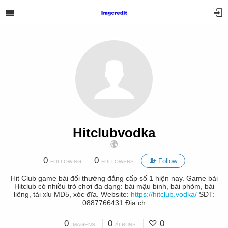
Hitclubvodka
0
0
Follow
FOLLOWING
FOLLOWERS
Hit Club game bài đổi thưởng đẳng cấp số 1 hiện nay. Game bài
Hitclub có nhiều trò chơi đa dạng: bài mậu binh, bài phỏm, bài
liêng, tài xỉu MD5, xóc đĩa. Website:
https://hitclub.vodka/
SĐT:
0887766431 Địa ch
0
0
0
IMAGENS
ÁLBUNS