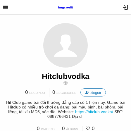
Hitclubvodka
0
0
Seguir
SEGUINDO
SEGUIDORES
Hit Club game bài đổi thưởng đẳng cấp số 1 hiện nay. Game bài
Hitclub có nhiều trò chơi đa dạng: bài mậu binh, bài phỏm, bài
liêng, tài xỉu MD5, xóc đĩa. Website:
https://hitclub.vodka/
SĐT:
0887766431 Địa ch
0
0
0
IMAGENS
ÁLBUNS