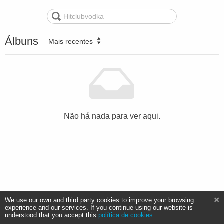
Álbuns
Mais recentes
Não há nada para ver aqui.
We use our own and third party cookies to improve your browsing
experience and our services. If you continue using our website is
understood that you accept this
política de cookies
.