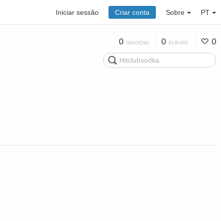
Iniciar sessão
Criar conta
Sobre
PT
0
0
0
IMAGENS
ÁLBUNS