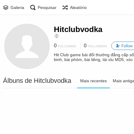
Galeria
Pesquisar
Aleatório
Hitclubvodka
0
0
Follow
FOLLOWING
FOLLOWERS
Hit Club game bài đổi thưởng đẳng cấp số 
binh, bài phỏm, bài liêng, tài xỉu MD5, xóc
Álbuns de Hitclubvodka
Mais recentes
Mais antig