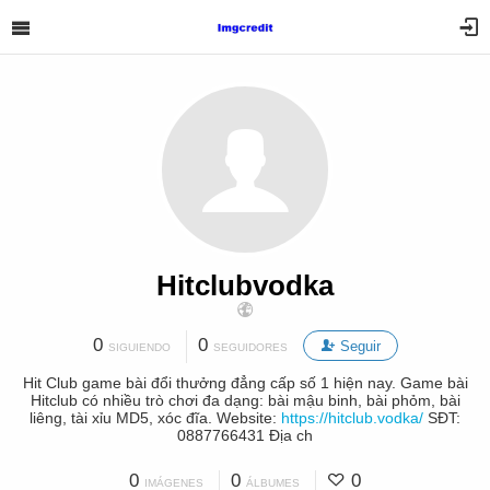
Hitclubvodka
0
0
Seguir
SIGUIENDO
SEGUIDORES
Hit Club game bài đổi thưởng đẳng cấp số 1 hiện nay. Game bài
Hitclub có nhiều trò chơi đa dạng: bài mậu binh, bài phỏm, bài
liêng, tài xỉu MD5, xóc đĩa. Website:
https://hitclub.vodka/
SĐT:
0887766431 Địa ch
0
0
0
IMÁGENES
ÁLBUMES