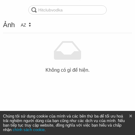
Ảnh
AZ
Không có gì để hiện.
Chúng tôi sử dụng cookie của mình và các bên thứ ba để tối ưu hoá
trải nghiệm người dùng của bạn cũng như các dịch vụ của mình. Nếu
bạn tiếp tục truy cập website, đồng nghĩa với việc bạn hiểu và chấp
nhận
chính sách cookie
.