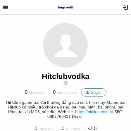
Hitclubvodka
0
0
Seguir
SIGUIENDO
SEGUIDORES
Hit Club game bài đổi thưởng đẳng cấp số 1 hiện nay. Game bài
Hitclub có nhiều trò chơi đa dạng: bài mậu binh, bài phỏm, bài
liêng, tài xỉu MD5, xóc đĩa. Website:
https://hitclub.vodka/
SĐT:
0887766431 Địa ch
0
0
0
IMÁGENES
ÁLBUMES