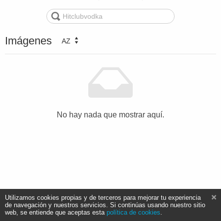
Imágenes
AZ
No hay nada que mostrar aquí.
Utilizamos cookies propias y de terceros para mejorar tu experiencia
de navegación y nuestros servicios. Si continúas usando nuestro sitio
web, se entiende que aceptas esta
política de cookies
.