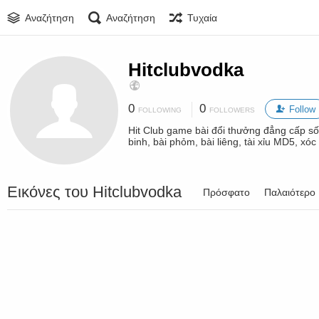
Αναζήτηση
Αναζήτηση
Τυχαία
Hitclubvodka
0
0
Follow
FOLLOWING
FOLLOWERS
Hit Club game bài đổi thưởng đẳng cấp số 
binh, bài phỏm, bài liêng, tài xỉu MD5, xóc
Εικόνες του Hitclubvodka
Πρόσφατο
Παλαιότερο