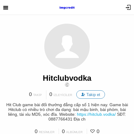
Hitclubvodka
0
0
Takip et
TAKIP
İZLEYICILER
Hit Club game bài đổi thưởng đẳng cấp số 1 hiện nay. Game bài
Hitclub có nhiều trò chơi đa dạng: bài mậu binh, bài phỏm, bài
liêng, tài xỉu MD5, xóc đĩa. Website:
https://hitclub.vodka/
SĐT:
0887766431 Địa ch
0
0
0
RESIMLER
ALBÜMLER