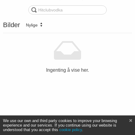
Bilder
Nylige
Ingenting å vise her.
We use our own and third party cookies to improve your browsing
experience and our services. If you continue using our website is
understood that you accept this
cookie policy
.