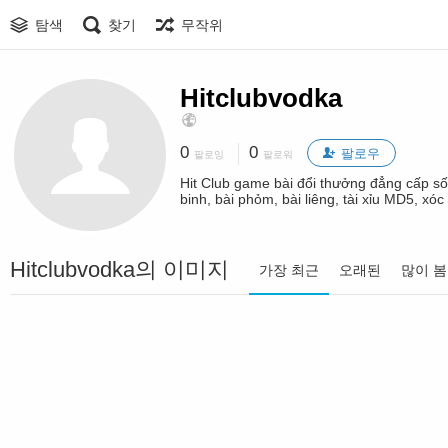
탐색
찾기
무작위
Hitclubvodka
0
0
팔로우
팔로잉
팔로워
Hit Club game bài đổi thưởng đẳng cấp số 
binh, bài phỏm, bài liêng, tài xỉu MD5, xóc
Hitclubvodka의 이미지
가장 최근
오래된
많이 봄