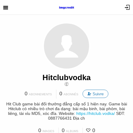
Hitclubvodka
0
0
Suivre
ABONNEMENTS
ABONNÉS
Hit Club game bài đổi thưởng đẳng cấp số 1 hiện nay. Game bài
Hitclub có nhiều trò chơi đa dạng: bài mậu binh, bài phỏm, bài
liêng, tài xỉu MD5, xóc đĩa. Website:
https://hitclub.vodka/
SĐT:
0887766431 Địa ch
0
0
0
IMAGES
ALBUMS