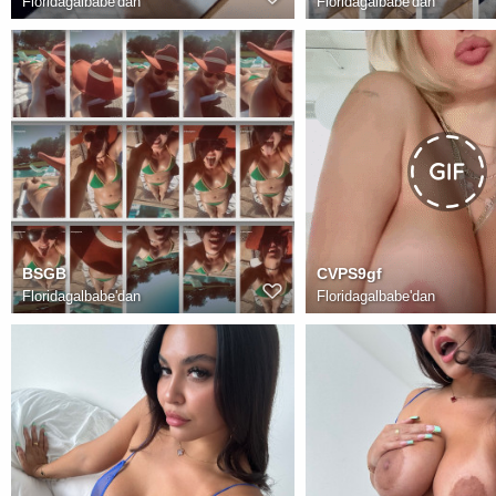
Floridagalbabe
'dan
Floridagalbabe
'dan
BSGB
CVPS9gf
Floridagalbabe
'dan
Floridagalbabe
'dan