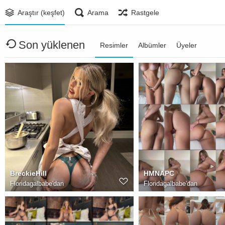
Araştır (keşfet)
Arama
Rastgele
Son yüklenen
Resimler
Albümler
Üyeler
BreckieHill
HMNAPC
Floridagalbabe
'dan
Floridagalbabe
'dan