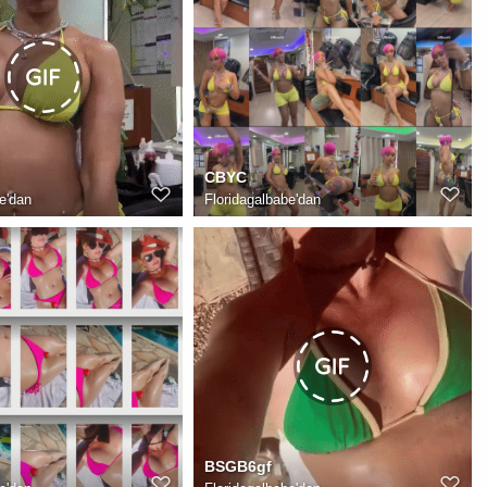
CBYC
e
'dan
Floridagalbabe
'dan
BSGB6gf