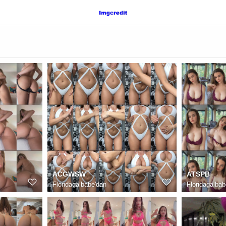
ACGWSW
ATSPB
Floridagalbabe
'dan
Floridagalbab