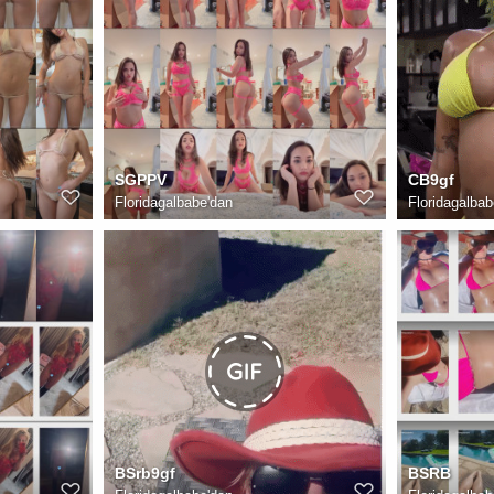
SGPPV
CB9gf
Floridagalbabe
'dan
Floridagalbab
BSrb9gf
BSRB