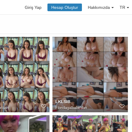
Giriş Yap
Hesap Oluştur
Hakkımızda
TR
LKLSIB
e
'dan
Floridagalbabe
'dan