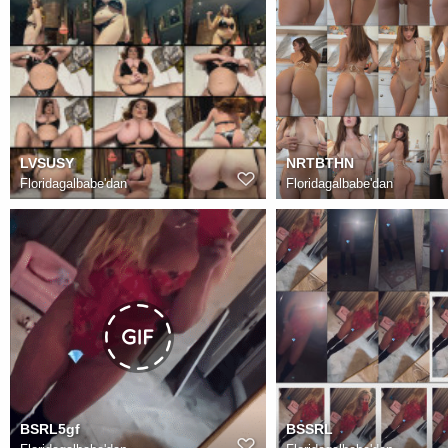
LVSUSY
NRTBTHN
Floridagalbabe
'dan
Floridagalbabe
'dan
BSRL5gf
BSSRL