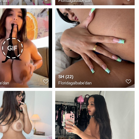
e
'dan
Floridagalbabe
'dan
SH (22)
e
'dan
Floridagalbabe
'dan