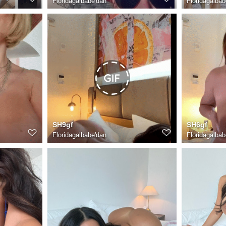
Floridagalbabe
'dan
Floridagalbab
SH9gf
SH6gf
Floridagalbabe
'dan
Floridagalbab