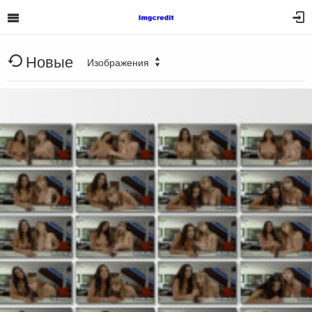
Новые
Изображения