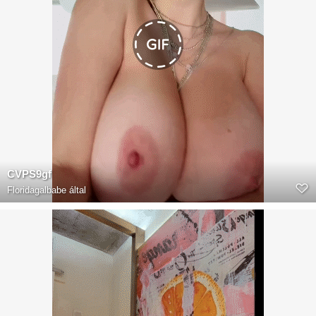
CVPS9gf
Floridagalbabe
által