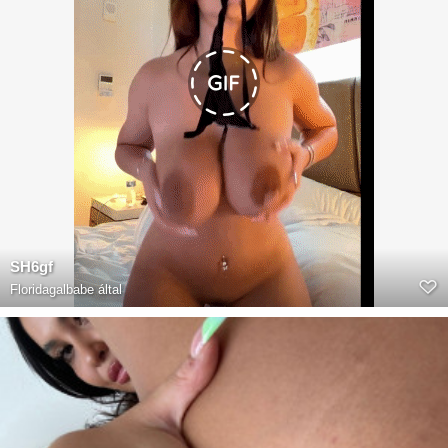
SH6gf
Floridagalbabe
által