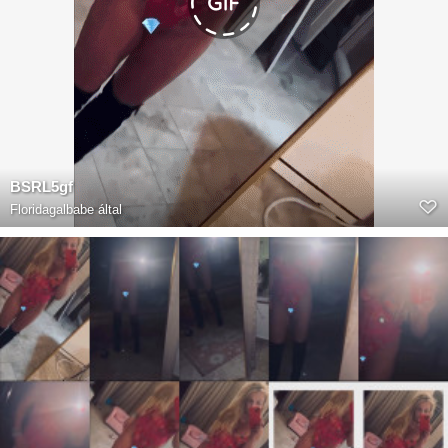
BSRL5gf
Floridagalbabe
által