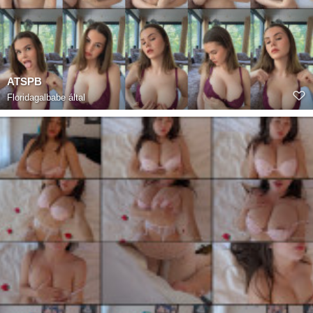
ATSPB
Floridagalbabe
által