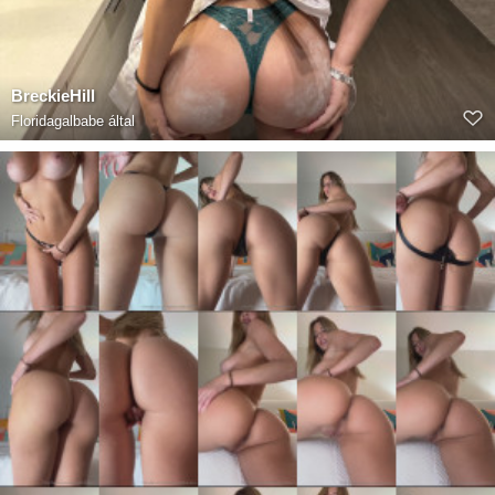
BreckieHill
Floridagalbabe
által