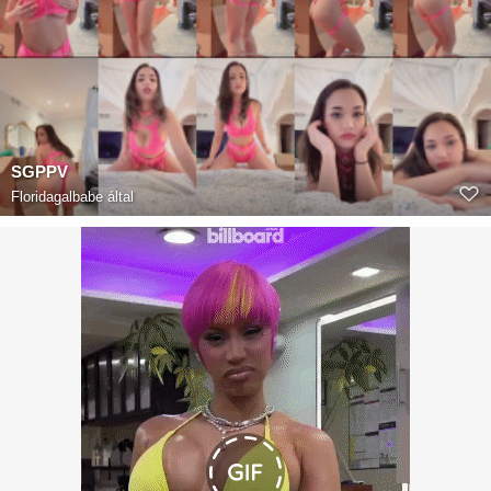
SGPPV
Floridagalbabe
által