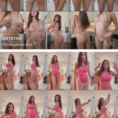
NRTBTHN
Floridagalbabe
által