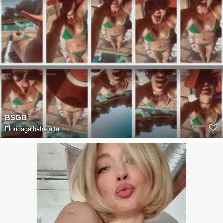
BSGB
Floridagalbabe
által