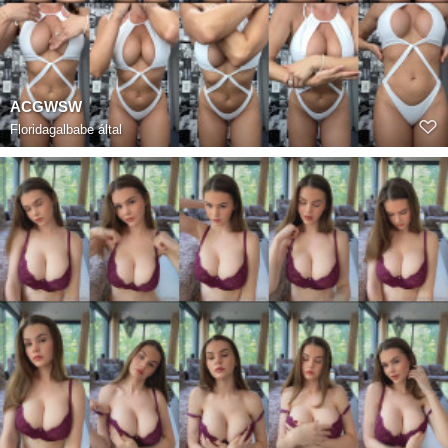
ACGWSW
Floridagalbabe
által