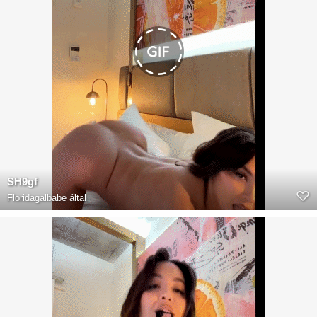
SH9gf
Floridagalbabe
által