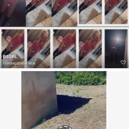
BSSRL
Floridagalbabe
által