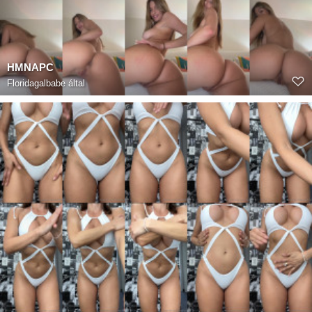
HMNAPC
Floridagalbabe
által