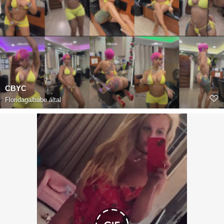
CBYC
Floridagalbabe
által