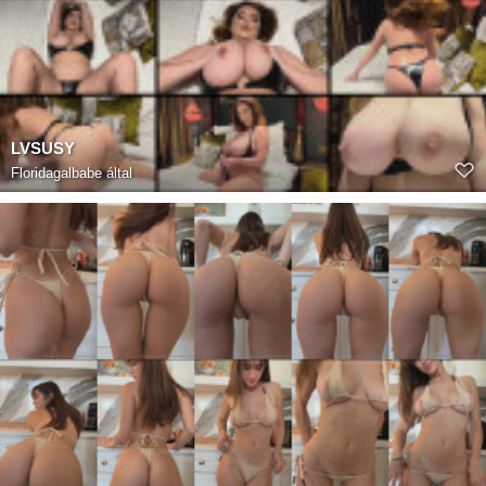
LVSUSY
Floridagalbabe
által