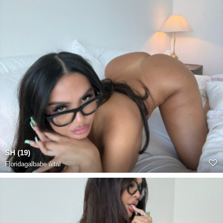
SH (19)
Floridagalbabe
által