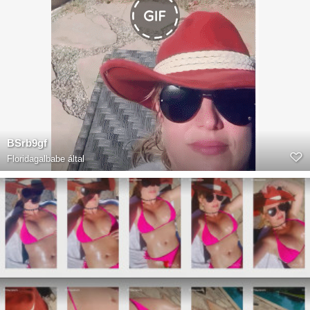
BSrb9gf
Floridagalbabe
által