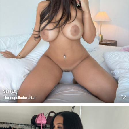
SH (18)
Floridagalbabe
által