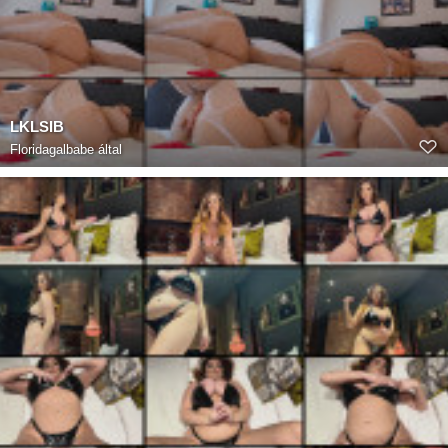
LKLSIB
Floridagalbabe
által