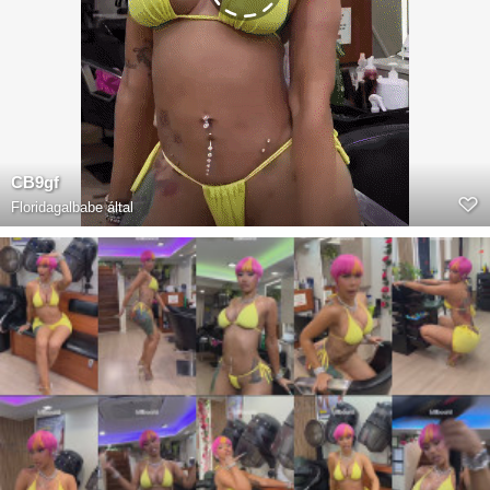
CB9gf
Floridagalbabe
által