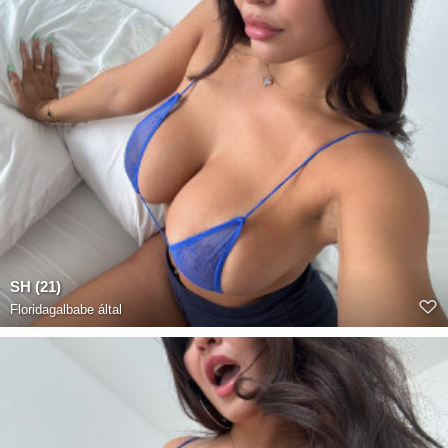
SH (21)
Floridagalbabe
által