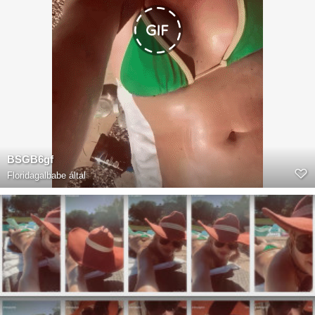
BSGB6gf
Floridagalbabe
által