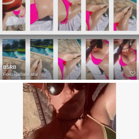
BSRB
Floridagalbabe
által