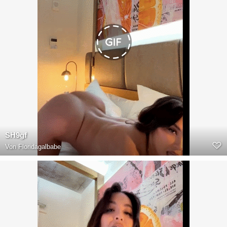
SH9gf
Von
Floridagalbabe