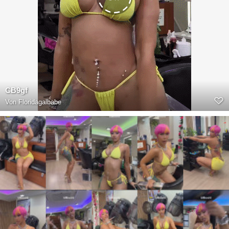
CB9gf
Von
Floridagalbabe