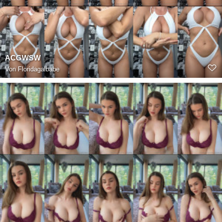
ACGWSW
Von
Floridagalbabe