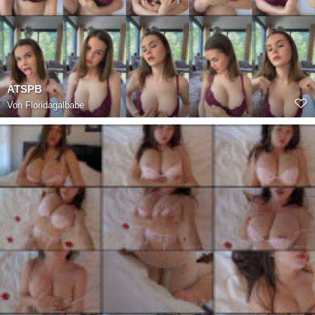
ATSPB
Von
Floridagalbabe