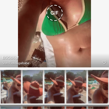
BSGB6gf
Von
Floridagalbabe