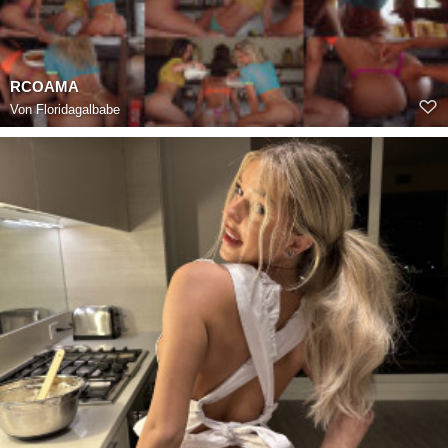
RCOAMA
Von
Floridagalbabe