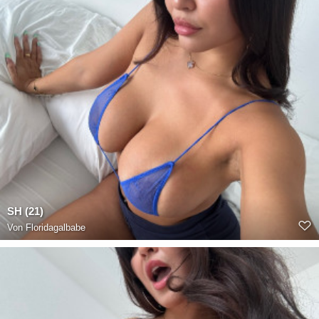
SH (21)
Von
Floridagalbabe