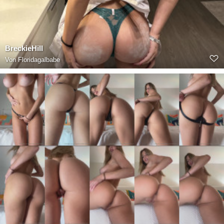
BreckieHill
Von
Floridagalbabe