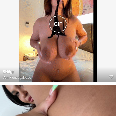
SH6gf
Von
Floridagalbabe