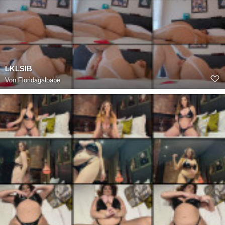
LKLSIB
Von
Floridagalbabe