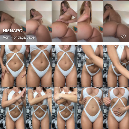
HMNAPC
Von
Floridagalbabe