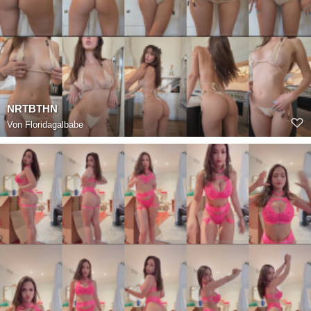
NRTBTHN
Von
Floridagalbabe