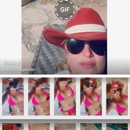
BSrb9gf
Von
Floridagalbabe