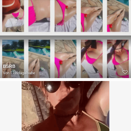
BSRB
Von
Floridagalbabe