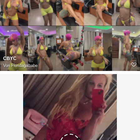
CBYC
Von
Floridagalbabe