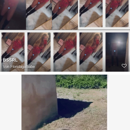
BSSRL
Von
Floridagalbabe