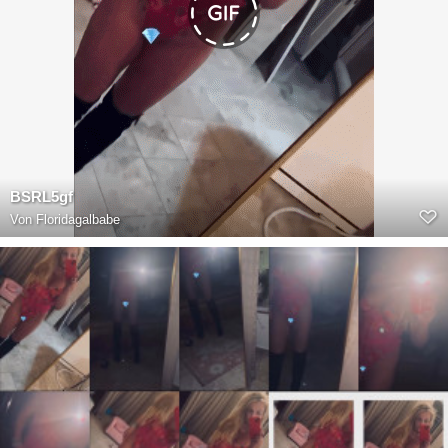
BSRL5gf
Von
Floridagalbabe