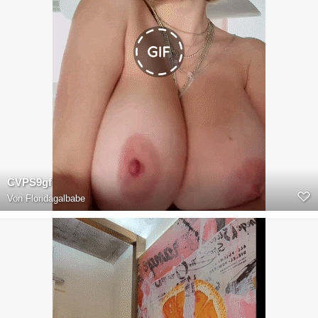
CVPS9gf
Von
Floridagalbabe