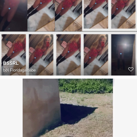
BSSRL
bởi
Floridagalbabe