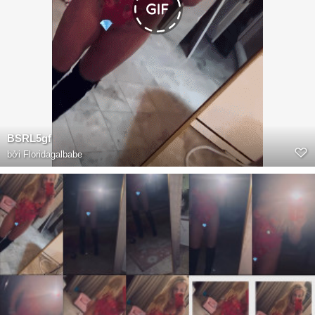
BSRL5gf
bởi
Floridagalbabe