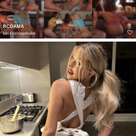
RCOAMA
bởi
Floridagalbabe