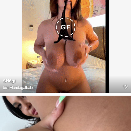
SH6gf
bởi
Floridagalbabe