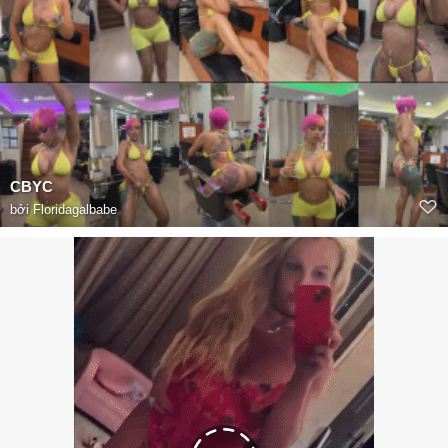
CBYC
bởi
Floridagalbabe