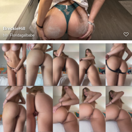
BreckieHill
bởi
Floridagalbabe