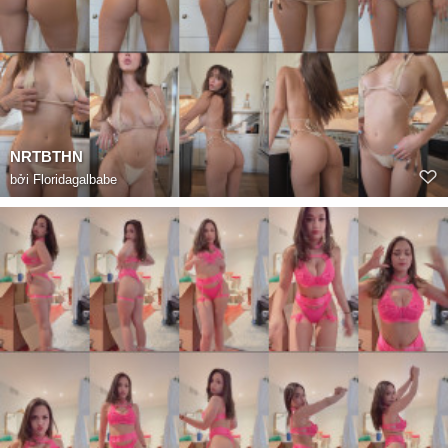
NRTBTHN
bởi
Floridagalbabe