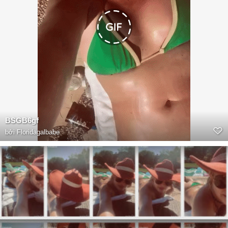
BSGB6gf
bởi
Floridagalbabe