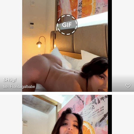
SH9gf
bởi
Floridagalbabe