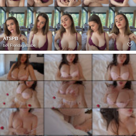
ATSPB
bởi
Floridagalbabe