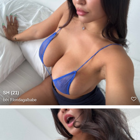
SH (21)
bởi
Floridagalbabe