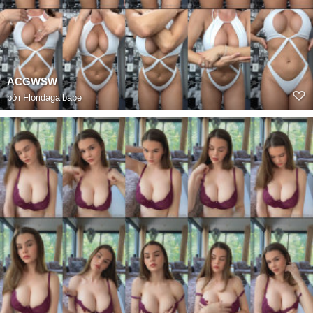
ACGWSW
bởi
Floridagalbabe