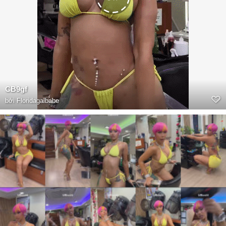
CB9gf
bởi
Floridagalbabe