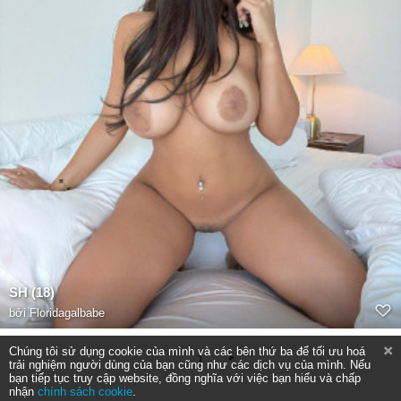
SH (18)
bởi
Floridagalbabe
Chúng tôi sử dụng cookie của mình và các bên thứ ba để tối ưu hoá
1
trải nghiệm người dùng của bạn cũng như các dịch vụ của mình. Nếu
bạn tiếp tục truy cập website, đồng nghĩa với việc bạn hiểu và chấp
nhận
chính sách cookie
.