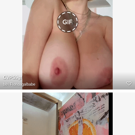
CVPS9gf
bởi
Floridagalbabe