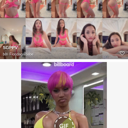
SGPPV
bởi
Floridagalbabe