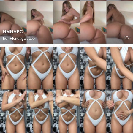
HMNAPC
bởi
Floridagalbabe