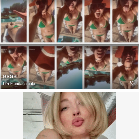
BSGB
bởi
Floridagalbabe