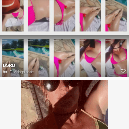
BSRB
bởi
Floridagalbabe