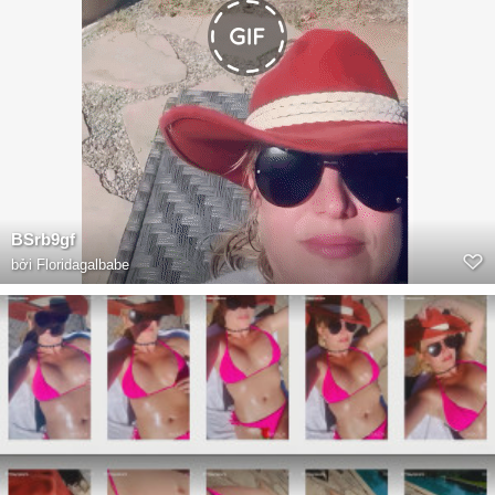
BSrb9gf
bởi
Floridagalbabe