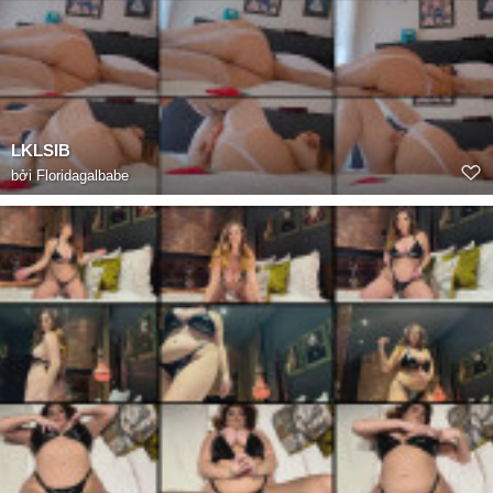
LKLSIB
bởi
Floridagalbabe