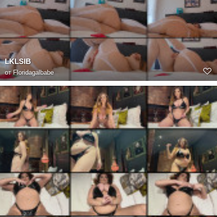
LKLSIB
от
Floridagalbabe