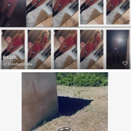
BSSRL
от
Floridagalbabe