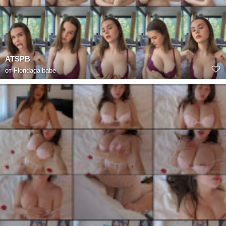
ATSPB
от
Floridagalbabe