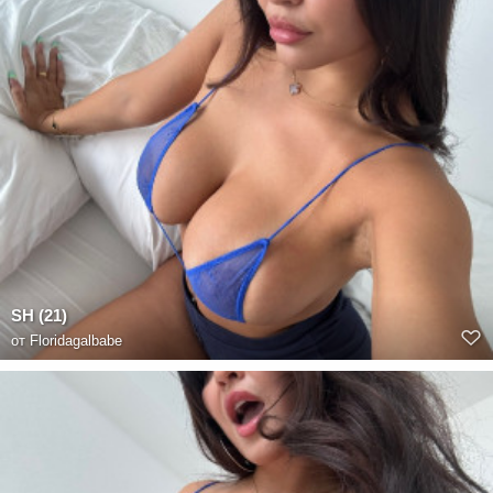
SH (21)
от
Floridagalbabe