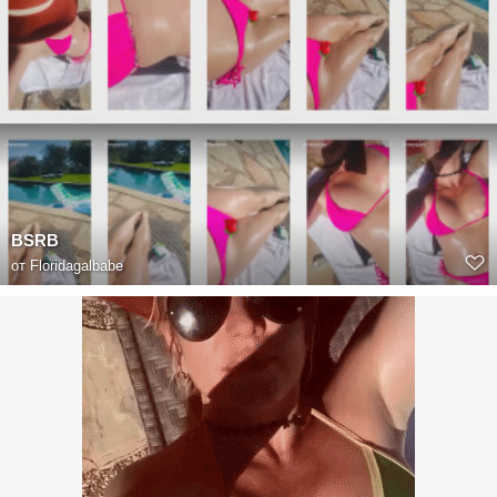
BSRB
от
Floridagalbabe