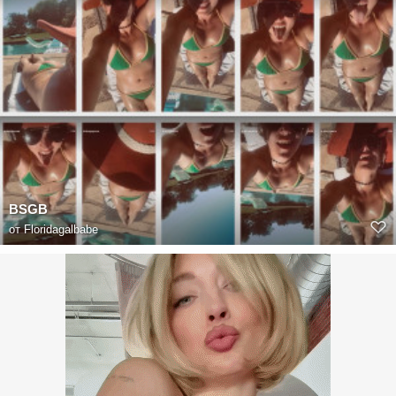
BSGB
от
Floridagalbabe