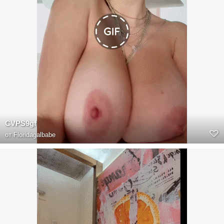
CVPS9gf
от
Floridagalbabe