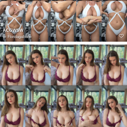
ACGWSW
от
Floridagalbabe