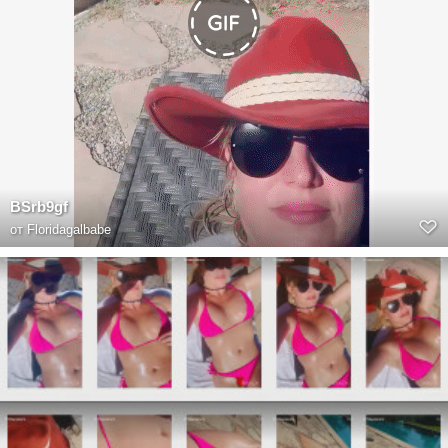
BSrb9gf
от
Floridagalbabe