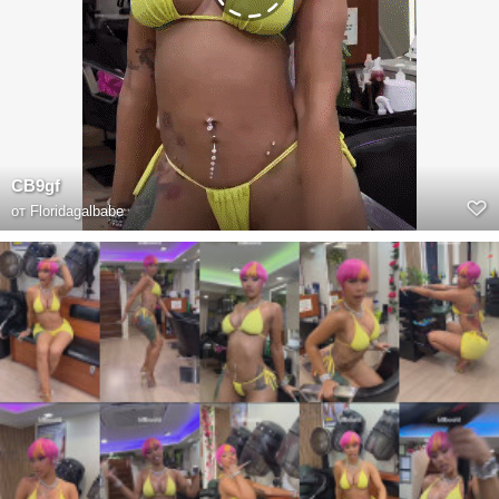
CB9gf
от
Floridagalbabe