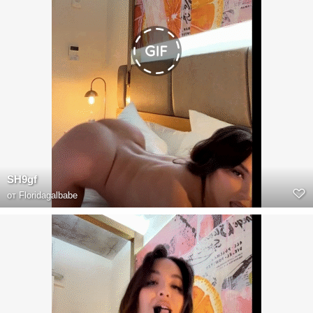
SH9gf
от
Floridagalbabe