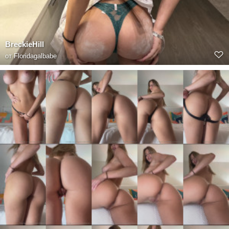
BreckieHill
от
Floridagalbabe