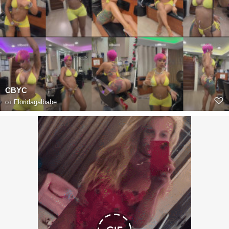
CBYC
от
Floridagalbabe