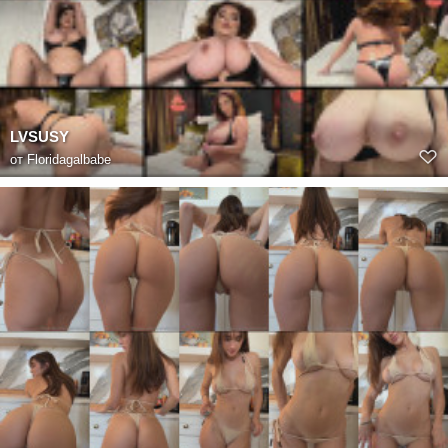
LVSUSY
от
Floridagalbabe