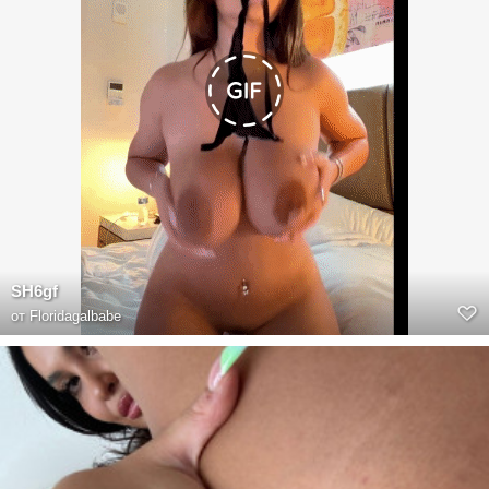
SH6gf
от
Floridagalbabe