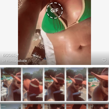
BSGB6gf
от
Floridagalbabe