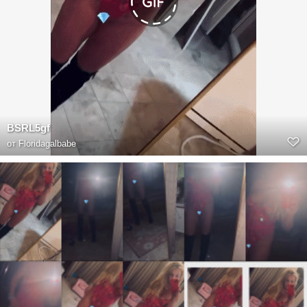
BSRL5gf
от
Floridagalbabe