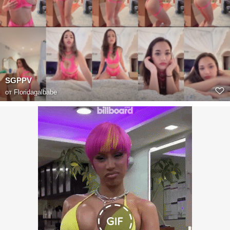
SGPPV
от
Floridagalbabe