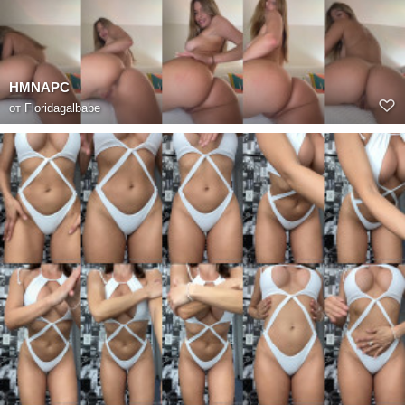
HMNAPC
от
Floridagalbabe