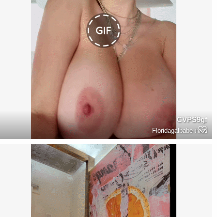
CVPS9gf
מאת
Floridagalbabe