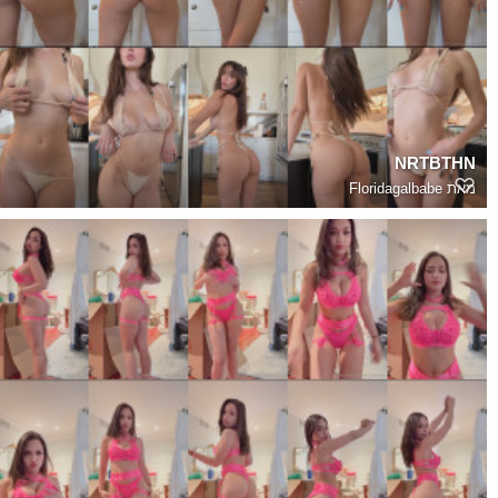
NRTBTHN
מאת
Floridagalbabe