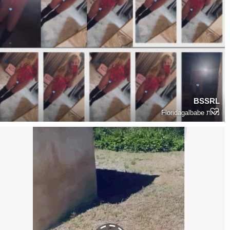
BSSRL
מאת
Floridagalbabe