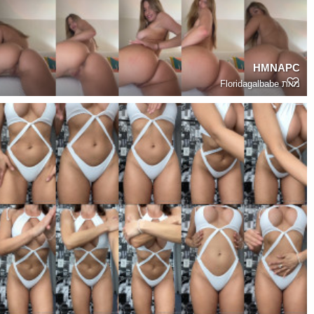
HMNAPC
מאת
Floridagalbabe