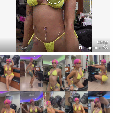
CB9gf
מאת
Floridagalbabe