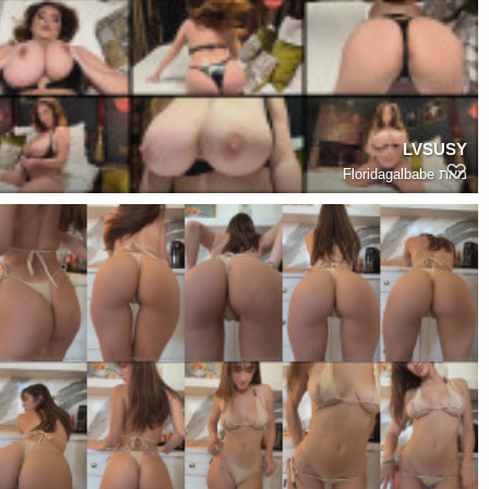
LVSUSY
מאת
Floridagalbabe