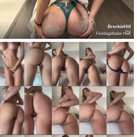
BreckieHill
מאת
Floridagalbabe