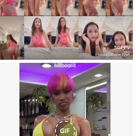
SGPPV
מאת
Floridagalbabe