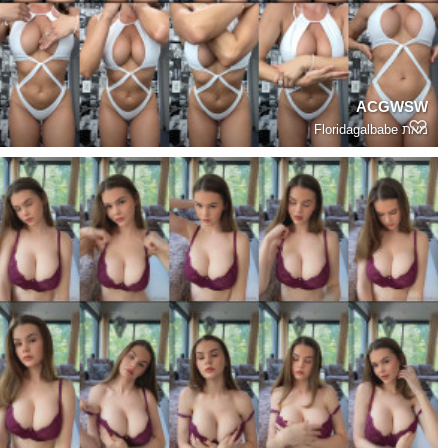
ACGWSW
מאת
Floridagalbabe