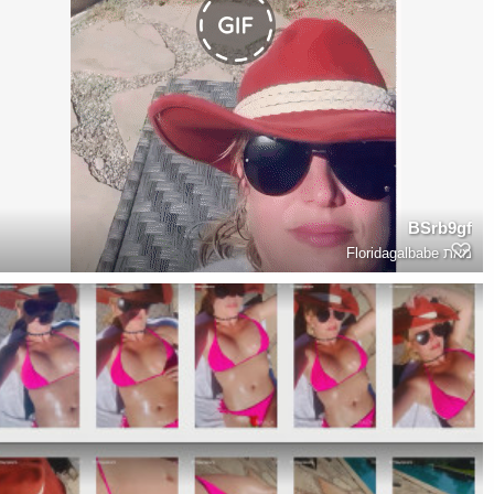
BSrb9gf
מאת
Floridagalbabe