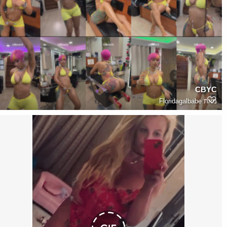
CBYC
מאת
Floridagalbabe