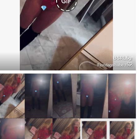
BSRL5gf
מאת
Floridagalbabe