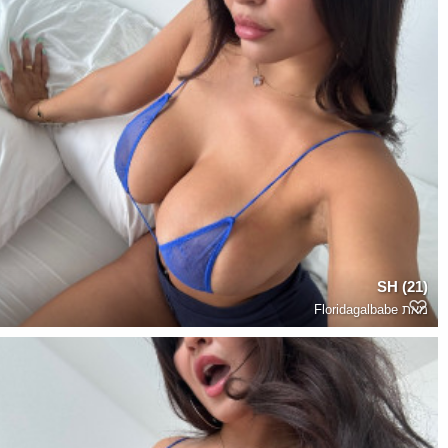
SH (21)
מאת
Floridagalbabe