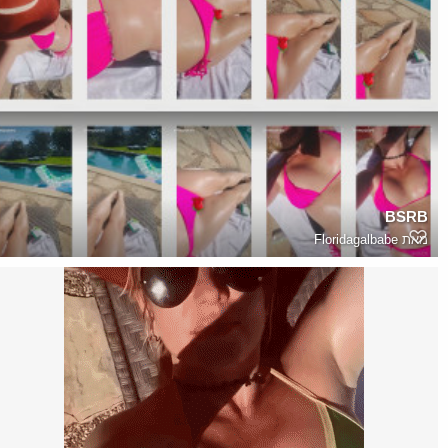
BSRB
מאת
Floridagalbabe