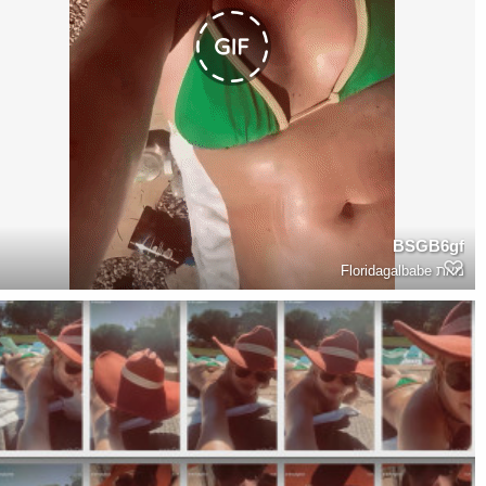
BSGB6gf
מאת
Floridagalbabe