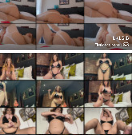
LKLSIB
מאת
Floridagalbabe