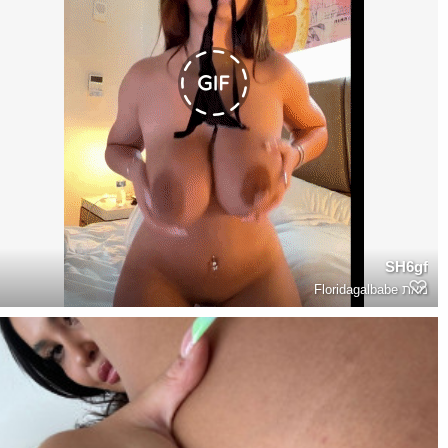
SH6gf
מאת
Floridagalbabe