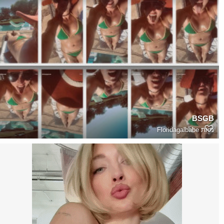
BSGB
מאת
Floridagalbabe