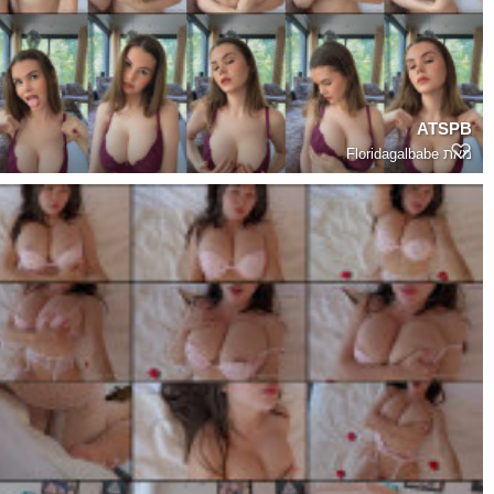
ATSPB
מאת
Floridagalbabe