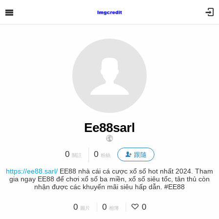
Ee88sarl
0
0
跟隨
關註
粉絲
https://ee88.sarl/
EE88 nhà cái cá cược xổ số hot nhất 2024. Tham
gia ngay EE88 để chơi xổ số ba miền, xổ số siêu tốc, tân thủ còn
nhận được các khuyến mãi siêu hấp dẫn. #EE88
0
0
0
圖片
相簿