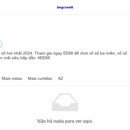
số hot nhất 2024. Tham gia ngay EE88 để chơi xổ số ba miền, xổ số
ến mãi siêu hấp dẫn. #EE88
Mais vistas
Mais curtidas
AZ
Não há nada para ver aqui.