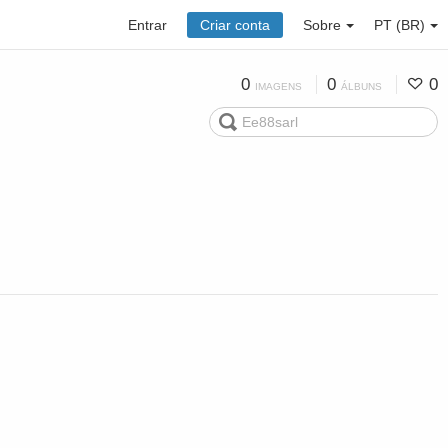
Entrar
Criar conta
Sobre
PT (BR)
0
0
0
IMAGENS
ÁLBUNS