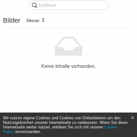
Bilder
Älteste
Keine Inhalte vorhanden.
Wir nutzen eigene Cookies und Cookies von Drittanbietern um den
Nutzungskomfort unserer Internetseite zu verbessern. Wenn Sie diese
Internetseite weiter nutzen, erklären Sie sich mit unserer
Cookie-
Policy
einverstanden.