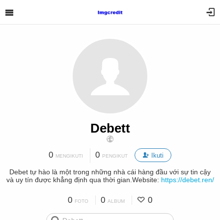
Debett
0
0
Ikuti
MENGIKUTI
PENGIKUT
Debet tự hào là một trong những nhà cái hàng đầu với sự tin cậy
và uy tín được khẳng định qua thời gian.Website:
https://debet.ren/
0
0
0
FOTO
ALBUM