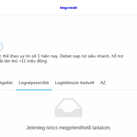
thể thao uy tín số 1 hiện nay. Debet nạp rút siêu nhanh, hỗ trợ
i tân thủ +11 triệu đồng.
égebbi
Legnépszerűbb
Legtöbbször kedvelt
AZ
Jelenleg nincs megjeleníthető tartalom.