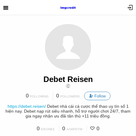
Debet Reisen
0
0
Follow
FOLLOWING
FOLLOWERS
https://debet.reisen/
Debet nhà cái cá cược thể thao uy tín số 1
hiện nay. Debet nạp rút siêu nhanh, hỗ trợ người chơi 24/7, tham
gia ngay nhận ưu đãi tân thủ +11 triệu đồng.
0
0
0
ΕΙΚΌΝΕΣ
ΆΛΜΠΟΥΜ