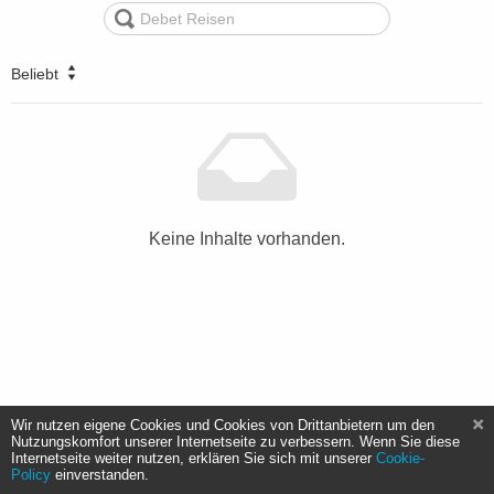
Beliebt
Keine Inhalte vorhanden.
Wir nutzen eigene Cookies und Cookies von Drittanbietern um den
Nutzungskomfort unserer Internetseite zu verbessern. Wenn Sie diese
Internetseite weiter nutzen, erklären Sie sich mit unserer
Cookie-
Policy
einverstanden.