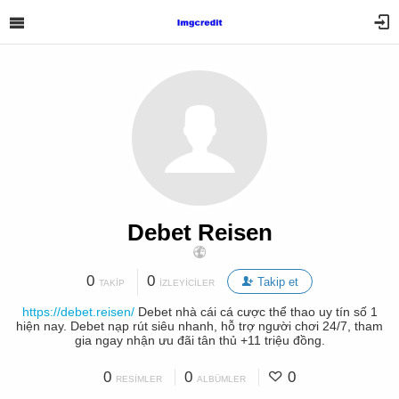
Debet Reisen
0
0
Takip et
TAKIP
İZLEYICILER
https://debet.reisen/
Debet nhà cái cá cược thể thao uy tín số 1
hiện nay. Debet nạp rút siêu nhanh, hỗ trợ người chơi 24/7, tham
gia ngay nhận ưu đãi tân thủ +11 triệu đồng.
0
0
0
RESIMLER
ALBÜMLER