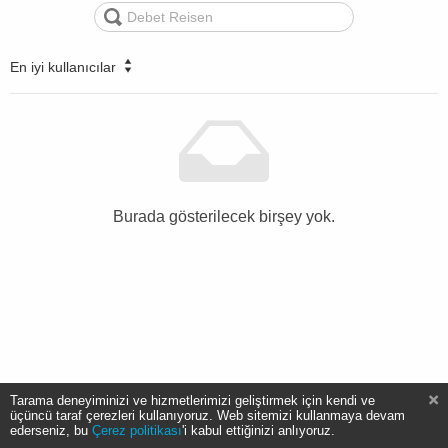
En iyi kullanıcılar
Burada gösterilecek birşey yok.
Tarama deneyiminizi ve hizmetlerimizi geliştirmek için kendi ve
üçüncü taraf çerezleri kullanıyoruz. Web sitemizi kullanmaya devam
ederseniz, bu
Çerez politikası
'i kabul ettiğinizi anlıyoruz.