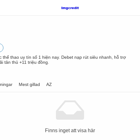
thể thao uy tín số 1 hiện nay. Debet nạp rút siêu nhanh, hỗ trợ
i tân thủ +11 triệu đồng.
sningar
Mest gillad
AZ
Finns inget att visa här