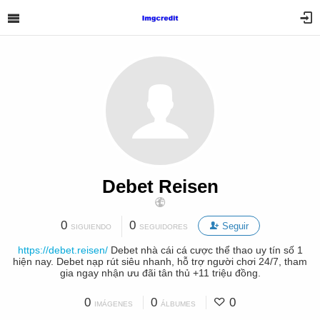
Debet Reisen
0
0
Seguir
SIGUIENDO
SEGUIDORES
https://debet.reisen/
Debet nhà cái cá cược thể thao uy tín số 1
hiện nay. Debet nạp rút siêu nhanh, hỗ trợ người chơi 24/7, tham
gia ngay nhận ưu đãi tân thủ +11 triệu đồng.
0
0
0
IMÁGENES
ÁLBUMES