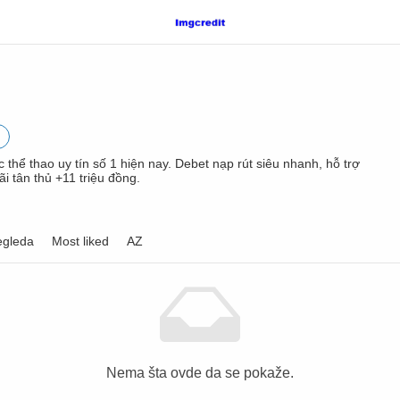
thể thao uy tín số 1 hiện nay. Debet nạp rút siêu nhanh, hỗ trợ
i tân thủ +11 triệu đồng.
egleda
Most liked
AZ
Nema šta ovde da se pokaže.