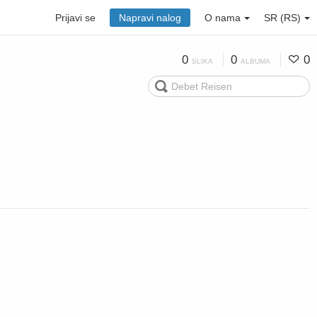
Prijavi se
Napravi nalog
O nama
SR (RS)
0
0
0
SLIKA
ALBUMA