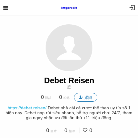
Debet Reisen
0
0
跟隨
關註
粉絲
https://debet.reisen/
Debet nhà cái cá cược thể thao uy tín số 1
hiện nay. Debet nạp rút siêu nhanh, hỗ trợ người chơi 24/7, tham
gia ngay nhận ưu đãi tân thủ +11 triệu đồng.
0
0
0
圖片
相簿