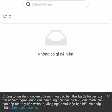
AZ
Không có gì để hiện.
Chúng tôi sử dụng cookie của mình và các bên thứ ba để tối ưu hoá
trải nghiệm người dùng của bạn cũng như các dịch vụ của mình. Nếu
bạn tiếp tục truy cập website, đồng nghĩa với việc bạn hiểu và chấp
nhận
chính sách cookie
.