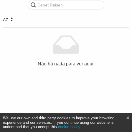
AZ
Não há nada para ver aqui.
We use our own and third party cookies to improve your browsing
experience and our services. If you continue using our website is
understood that you accept this
cookie policy
.