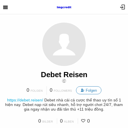
Debet Reisen
0
0
Folgen
FOLGEN
FOLLOWERS
https://debet.reisen/
Debet nhà cái cá cược thể thao uy tín số 1
hiện nay. Debet nạp rút siêu nhanh, hỗ trợ người chơi 24/7, tham
gia ngay nhận ưu đãi tân thủ +11 triệu đồng.
0
0
0
BILDER
ALBEN