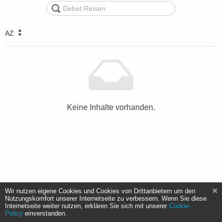
AZ
Keine Inhalte vorhanden.
Wir nutzen eigene Cookies und Cookies von Drittanbietern um den
Nutzungskomfort unserer Internetseite zu verbessern. Wenn Sie diese
Internetseite weiter nutzen, erklären Sie sich mit unserer
Cookie-
Policy
einverstanden.