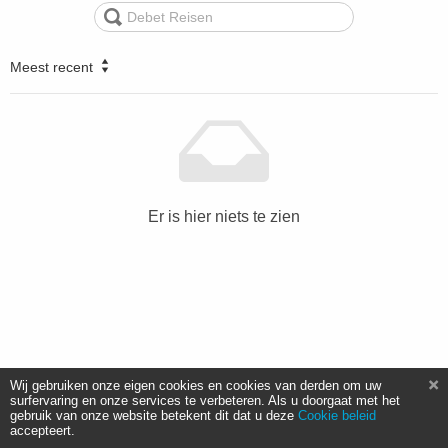
Meest recent
Er is hier niets te zien
Wij gebruiken onze eigen cookies en cookies van derden om uw
surfervaring en onze services te verbeteren. Als u doorgaat met het
gebruik van onze website betekent dit dat u deze
Cookie beleid
accepteert.