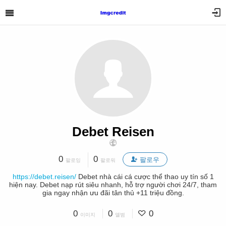
Debet Reisen
0
0
팔로우
팔로잉
팔로워
https://debet.reisen/
Debet nhà cái cá cược thể thao uy tín số 1
hiện nay. Debet nạp rút siêu nhanh, hỗ trợ người chơi 24/7, tham
gia ngay nhận ưu đãi tân thủ +11 triệu đồng.
0
0
0
이미지
앨범