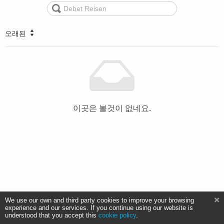
오래된
이곳은 볼것이 없네요.
We use our own and third party cookies to improve your browsing
experience and our services. If you continue using our website is
understood that you accept this
cookie policy
.