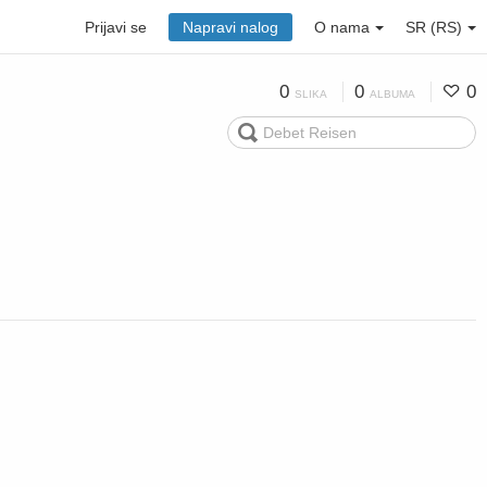
Prijavi se
Napravi nalog
O nama
SR (RS)
0
0
0
SLIKA
ALBUMA