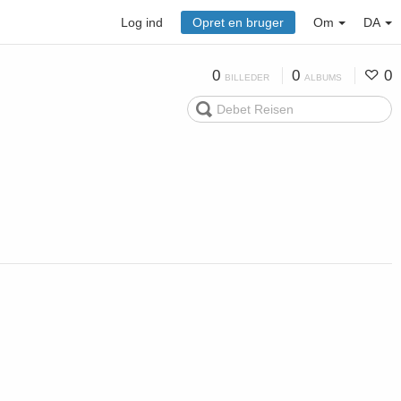
Log ind
Opret en bruger
Om
DA
0
0
0
BILLEDER
ALBUMS