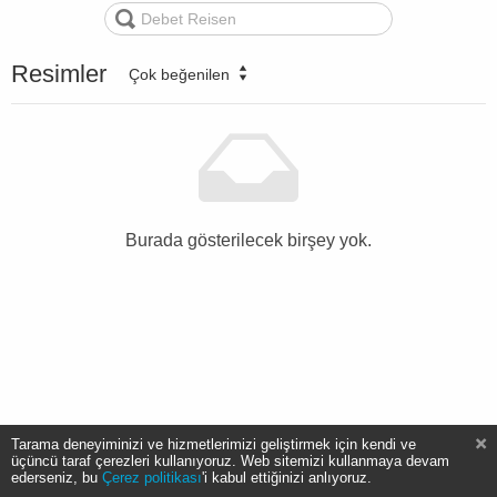
Resimler
Çok beğenilen
Burada gösterilecek birşey yok.
Tarama deneyiminizi ve hizmetlerimizi geliştirmek için kendi ve
üçüncü taraf çerezleri kullanıyoruz. Web sitemizi kullanmaya devam
ederseniz, bu
Çerez politikası
'i kabul ettiğinizi anlıyoruz.