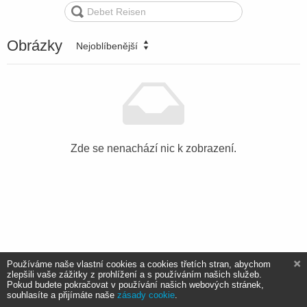
Obrázky
Nejoblíbenější
Zde se nenachází nic k zobrazení.
Používáme naše vlastní cookies a cookies třetích stran, abychom
zlepšili vaše zážitky z prohlížení a s používáním našich služeb.
Pokud budete pokračovat v používání našich webových stránek,
souhlasíte a přijímáte naše
zásady cookie
.