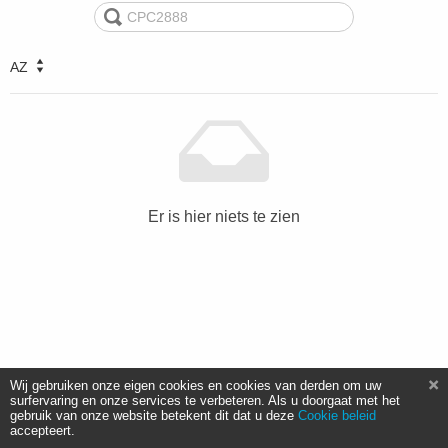
AZ
Er is hier niets te zien
Wij gebruiken onze eigen cookies en cookies van derden om uw
surfervaring en onze services te verbeteren. Als u doorgaat met het
gebruik van onze website betekent dit dat u deze
Cookie beleid
accepteert.