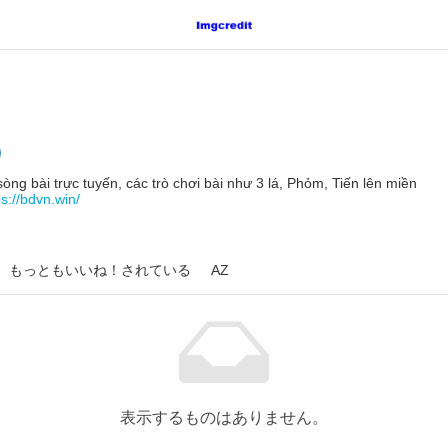
òng bài trực tuyến, các trò chơi bài như 3 lá, Phỏm, Tiến lên miền
ps://bdvn.win/
もっともいいね！されている
AZ
表示するものはありません。