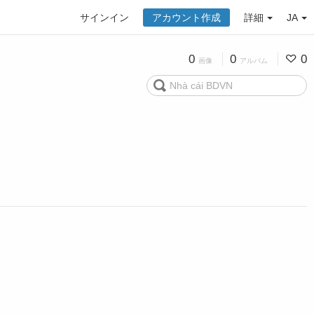
サインイン
アカウント作成
詳細
JA
0
0
0
画像
アルバム