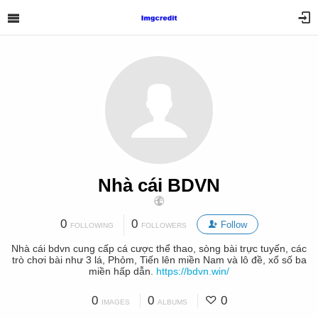
Nhà cái BDVN
0
0
Follow
FOLLOWING
FOLLOWERS
Nhà cái bdvn cung cấp cá cược thể thao, sòng bài trực tuyến, các
trò chơi bài như 3 lá, Phỏm, Tiến lên miền Nam và lô đề, xổ số ba
miền hấp dẫn.
https://bdvn.win/
0
0
0
IMAGES
ALBUMS