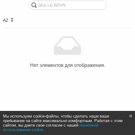
AZ
Нет элементов для отображения.
Мы используем cookie-файлы, чтобы сделать наши ваше
прибывание на сайте максимально комфортным. Работая с этим
сайтом, вы даете свое согласие с нашей
политикой
использования cookie
.