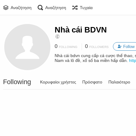
Αναζήτηση
Αναζήτηση
Τυχαία
Nhà cái BDVN
0
0
Follow
FOLLOWING
FOLLOWERS
Nhà cái bdvn cung cấp cá cược thể thao, s
Nam và lô đề, xổ số ba miền hấp dẫn.
htt
Following
Κορυφαίοι χρήστες
Πρόσφατο
Παλαιότερο